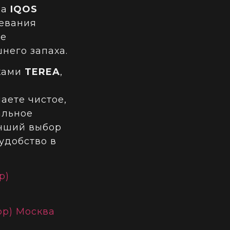
ва
IQOS
евания
ое
него запаха.
ками
TEREA
,
аете чистое,
альное
учший выбор
 удобство в
p)
pp) Москва