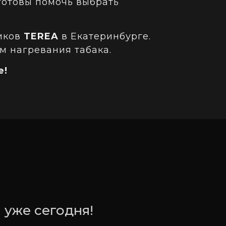
отовы помочь выбрать
иков
TEREA
в Екатеринбурге.
м нагревания табака.
е!
 уже сегодня!